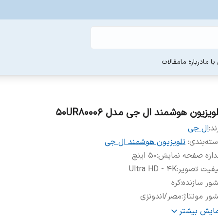
ا ما
درباره ما
مقالات
ویزیون هوشمند ال جی مدل 50UR80006
ند:
ال جی
ته‌بندی
:
تلویزیون هوشمند ال جی
دازه صفحه نمایش
:
۵۰ اینچ
یفیت تصویر
:
Ultra HD - 4K
ور سازنده
:
کره
ور مونتاژ
:
مصر/اندونزی
ویزیون مناسب برای
:
تماشای فیلم و سریال, خانگی, اداری, تماشای فوت
مایش بیشتر