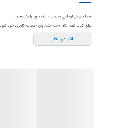
ری
تلویزیون مناسب برای
تع
شما هم درباره این محصول نظر خود را بنویسید.
تع
نوع صفحه نمایش
برای ثبت نظر، لازم است ابتدا وارد حساب کاربری خود شوید
اق
طراحی صفحه نمایش
هم
افزودن نظر
د
نوع پنل
اب
ات
عمق رنگ
رزولوشن
قابليت ارتقاء کيفيت تصوير
قابلیت HDR
بلوتوث (Bluetooth)