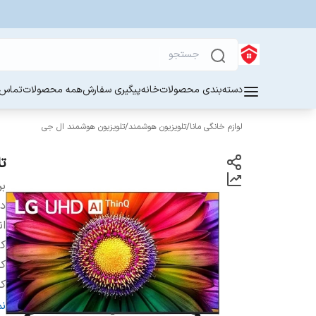
دسته‌بندی محصولات
خانه
پیگیری سفارش
همه محصولات
تماس ب
لوازم خانگی مانا
/
تلویزیون هوشمند
/
تلویزیون هوشمند ال جی
تل
بر
دس
ان
ک
کش
کش
تل
ن