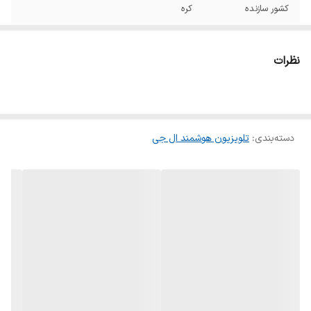
کشور سازنده
کره
کشور مونتاژ
مصر/اندونزی
نظرات
تلویزیون مناسب
تماشای فیلم و سریال, خانگی, اداری, تماشای
برای
فوتبال
نوع صفحه نمایش
LED
دسته‌بندی
:
تلویزیون هوشمند ال جی
طراحی صفحه
تخت
نمایش
نوع پنل
IPS
عمق رنگ
۱۰ بیت
رزولوشن
3840x2160
قابليت ارتقاء کيفيت
دارد