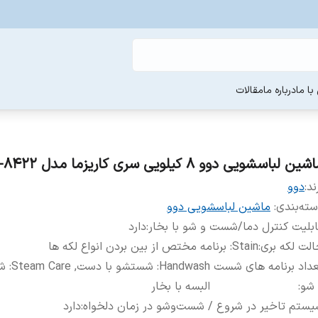
ا ما
درباره ما
مقالات
ین لباسشویی دوو 8 کیلویی سری کاریزما مدل DWK-8422
ند:
دوو
ته‌بندی
:
ماشین لباسشویی دوو
بلیت کنترل دما/شست و شو با بخار
:
دارد
لت لکه بری
:
Stain: برنامه مختص از بین بردن انواع لکه ها
داد برنامه های شست
Handwash: 
 شو
:
البسه با بخار
ستم تاخیر در شروع / شست‌وشو در زمان دلخواه
:
دارد