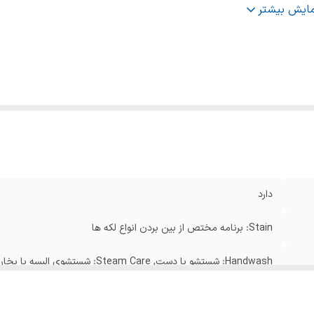
یستم عیب یاب هوشمند
:
دارد
مایش بیشتر
داد برنامه شست و شو
:
۱۵ برنامه
ع موتور
:
تسمه ای
ست و شوی سریع
:
۱۶ دقیقه
رفیت لباسشویی
:
۸کیلو‌گرم
دارد
Stain: برنامه مختص از بین بردن انواع لکه ها
Handwash: شستشو با دست, Steam Care: شستشوی البسه با بخار
دارد