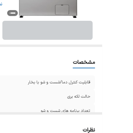
س
ن
تع
نو
ش
ظ
مشخصات
قابلیت کنترل دما/شست و شو با بخار
حالت لکه بری
تعداد برنامه های شست و شو
سیستم تاخیر در شروع / شست‌وشو در زمان دلخواه
نظرات