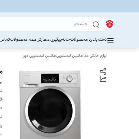
دسته‌بندی محصولات
خانه
پیگیری سفارش
همه محصولات
تماس ب
لوازم خانگی مانا
/
ماشین لباسشویی
/
ماشین لباسشویی دوو
ماش
بر
دس
قا
حا
تع
و
سی