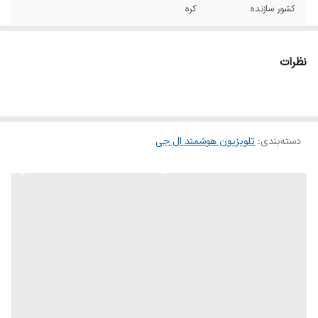
کشور سازنده
کره
کشور مونتاژ
مصر/ اروپا
نظرات
تلویزیون مناسب
استفاده تجاری (هتل ها), استفاده خانگی و
برای
معمولی, تماشای فیلم و سریال
نوع صفحه نمایش
LED
دسته‌بندی
:
تلویزیون هوشمند ال جی
طراحی صفحه
تخت
نمایش
نوع پنل
IPS
عمق رنگ
۱۰ بیت
رزولوشن
3840x2160
قابليت ارتقاء کيفيت
دارد