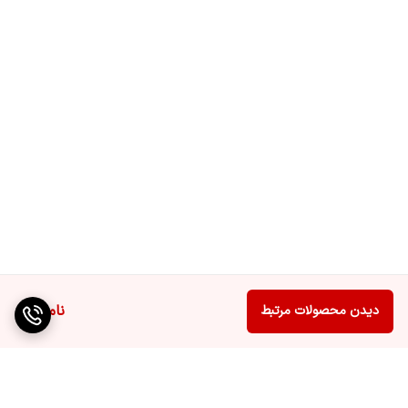
تعداد ورودی USB
۲
اقلام همراه
باتری ریموت کنترل پایه رومیزی پیچ اتصال پایه
دفترچه راهنما راهنمای نصب کابل برق
دستیار صوتی
گوگل اسیستنت
ابعاد
1678x1045x378
اتصال به گوشی
اندروید / ios
موبایل
حافظه داخلی
۸گیگ
ناموجود
دیدن محصولات مرتبط
حافظه داخلی در
۱.۳۳
دسترس حدودی
(گیگابایت)