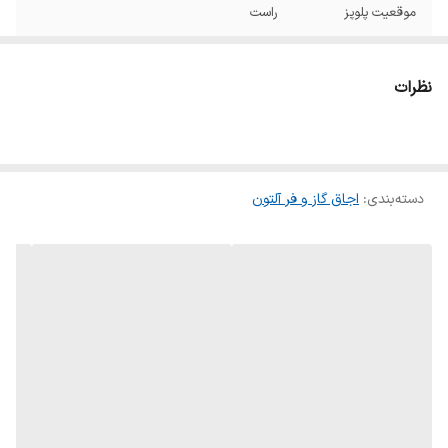
موقعیت پلوپز
راست
جنس اجاق
استیل
نظرات
ابعاد
51*89 سانتی متر
نوع صفحه
صفحه استیل ضد زنگ خش دار 304 طراحی
شیک و مدرن با جنس استیل ضد زنگ که به آن
دوام و زیبایی بیشتری می‌بخشد
دسته‌بندی
:
اجاق گاز و فر آلتون
ترموکوبل تاپ تایم
دارد ( اورالکی اسپانیا ) – به محض خاموش
سریع
شدن شعله عمل کرده گاز را قطع مینماید
گرید مصرف انرژی
A
سپر حرارتی
سپر جلوگیری از انتقال حرارت به ولوم ها بر روی
چدن طراحی شده است و ولوم ها گرم نمیشود
نوع گاز مصرفی
گاز شهری CNG ( قابلیت تبدیل به LPG کپسول