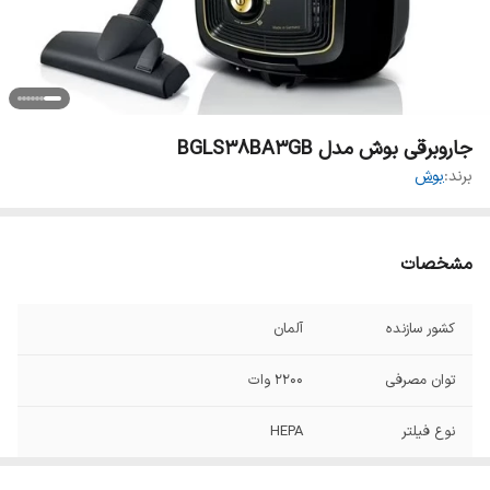
جاروبرقی بوش مدل BGLS38BA3GB
برند:
بوش
مشخصات
کشور سازنده
آلمان
توان مصرفی
۲۲۰۰ وات
نوع فیلتر
HEPA
جنس لوله خرطومی
لوله خرطومی بافته شده قوی (کنفی)