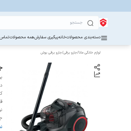
دسته‌بندی محصولات
خانه
پیگیری سفارش
همه محصولات
تماس ب
لوازم خانگی مانا
/
جارو برقی
/
جارو برقی بوش
جا
بر
دس
کش
ق
نو
ج
لو
ن