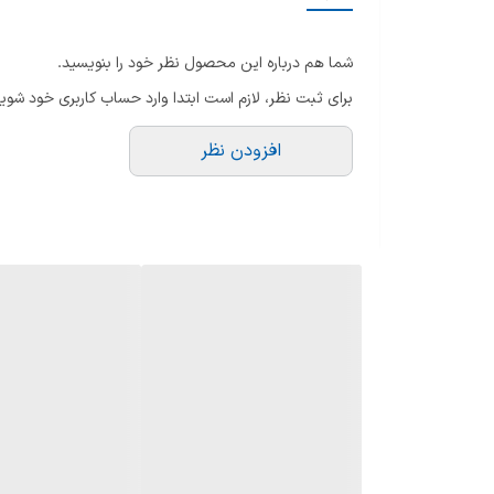
قا
لوازم جانبی همراه
نو
شما هم درباره این محصول نظر خود را بنویسید.
سیم جمع کن
برای ثبت نظر، لازم است ابتدا وارد حساب کاربری خود شوید
وزن
افزودن نظر
تعداد چرخ
دستگیره ارگونومیک
جنس بدنه
شعاع کارکرد
گنجایش مخزن جاروبرقی
جنس لوله تلسکوپی