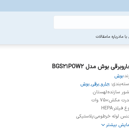
ا ما
درباره ما
مقالات
روبرقی بوش مدل BGS21POW2
ند:
بوش
ته‌بندی
:
جارو برقی بوش
ور سازنده
:
لهستان
درت مکش
:
۷۵۰ وات
ع فیلتر
:
HEPA
نس لوله خرطومی
:
پلاستیکی
ازم جانبی همراه
:
برس توربو، سری شکاف و درزها، نازل سطوح سخت
مایش بیشتر