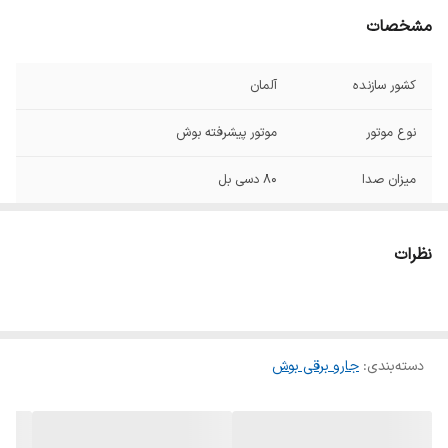
مشخصات
کشور سازنده
آلمان
نوع موتور
موتور پیشرفته بوش
میزان صدا
۸۰ دسی بل
تعداد چرخ ها
۳ عدد
نظرات
نوع چرخ ها
پلاستیکی
ظرفیت مخزن
۳.۵ لیتر
جاروبرقی
دسته‌بندی
:
جارو برقی بوش
شعاع عملکرد
۸ متر
نوع فیلتر هوا
فیلتر بهداشتی برای خروج هوای پاکیزه