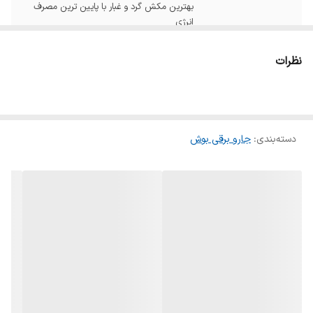
بهترین مکش گرد و غبار با پایین ترین مصرف
انرژی
میزان صدا
۶۹ دسی بل
نظرات
تعداد چرخ ها
۴ عدد
نوع چرخ ها
پلاستیکی
دسته‌بندی
:
جارو برقی بوش
ظرفیت مخزن
XXL
جاروبرقی
شعاع عملکرد
۱۵ متر
نوع پاکت جاروبرقی
Type G
فیلتر هوا
HEPA 13: فیلتر هپا قابل شستشو توصیه شده
برای مبتلایان به آلرژی