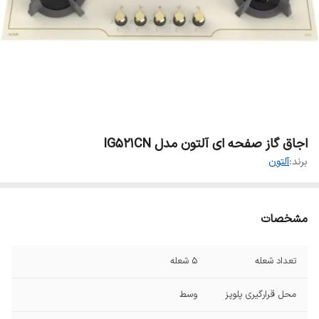
اجاق گاز صفحه ای آلتون مدل IG521CN
برند:
آلتون
مشخصات
تعداد شعله
۵ شعله
محل قرارگیری پلوپز
وسط