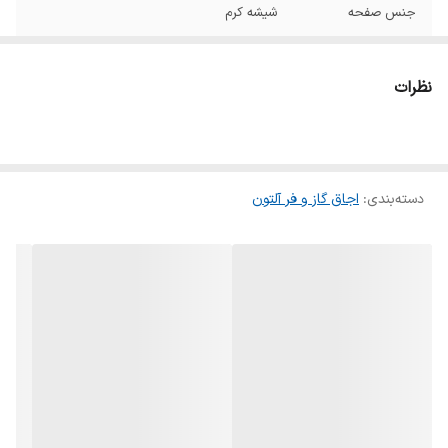
جنس صفحه
شیشه کرم
ابعاد
90*50 سانتی متر
نظرات
سیستم ایمنی
ترموکوپل
جنس سرشعله
ساباف ایتالیا
دسته‌بندی
:
اجاق گاز و فر آلتون
گرید مصرف انرژی
A
کابل برق
دارد
رنگ
کرم
قطعات مصرفی
ایتالیایی
خاصیت ضد لک
دارد
جنس شبکه
چدن