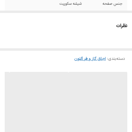
جنس صفحه
شیشه سکوریت
ابعاد
90*50 سانتی متر
نظرات
سیستم ایمنی
ترموکوپل
جنس سرشعله
ساباف ایتالیا
دسته‌بندی
:
اجاق گاز و فر آلتون
گرید مصرف انرژی
A
کابل برق
دارد
رنگ
مشکی
قطعات مصرفی
ایتالیایی