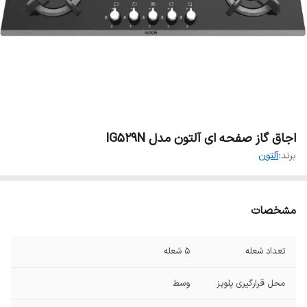
اجاق گاز صفحه ای آلتون مدل IG529N
برند:
آلتون
مشخصات
تعداد شعله
۵ شعله
محل قرارگیری پلوپز
وسط