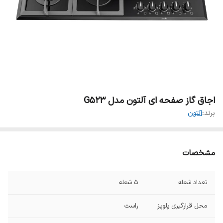
اجاق گاز صفحه ای آلتون مدل G523
برند:
آلتون
مشخصات
تعداد شعله
۵ شعله
محل قرارگیری پلوپز
راست