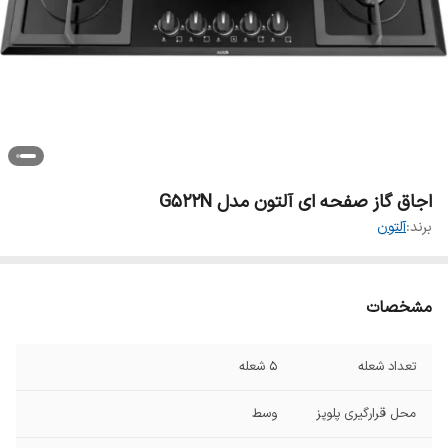
اجاق گاز صفحه ای آلتون مدل G522N
برند:
آلتون
مشخصات
تعداد شعله
۵ شعله
محل قرارگیری پلوپز
وسط