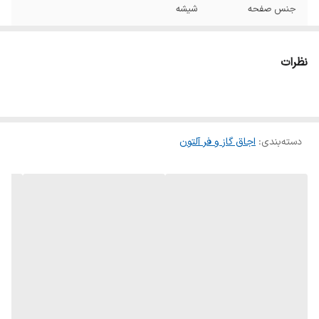
جنس صفحه
شیشه
ابعاد
۹۱*۵۱ سانتی متر
نظرات
جرقه زن اتوماتیک
دارد
سیستم ایمنی
ترموکوپل
دسته‌بندی
:
اجاق گاز و فر آلتون