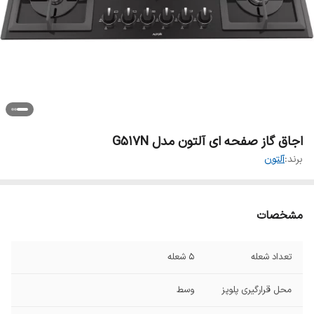
اجاق گاز صفحه ای آلتون مدل G517N
برند:
آلتون
مشخصات
تعداد شعله
۵ شعله
محل قرارگیری پلوپز
وسط