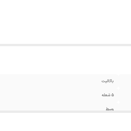
وشش محافظتی
:
درپوش شیشه نشکن
نس
:
استیل
نس بدنه
:
لعاب سفید روی استیل
عاد
:
۹۰*۶۰*۸۵ سانتی متر
یر
طبقه شبکه چدنی با ضربه گیر از جنس سیلیکون صفحه رویه تما
ژگی
پایه ها قابل تنظیم صرفه جویی در مصرف انرژی دارای پنل شیشه
:
مجهز به جرقه زن مکانیکی بدون ترموکوبل
باکالیت
۵ شعله
وسط
50-100 لیتر