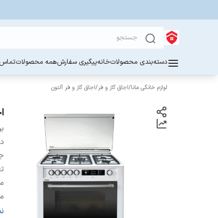
دسته‌بندی محصولات
خانه
پیگیری سفارش
همه محصولات
تماس ب
لوازم خانگی مانا
/
اجاق گاز و فر
/
اجاق گاز و فر آلتون
اج
بر
دس
ج
تع
مح
م
ام
ن