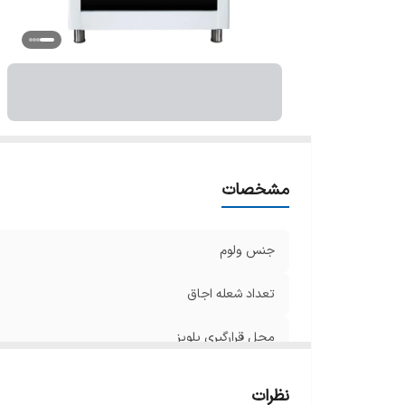
پ
ج
ج
اب
سا
وی
ها
مشخصات
جنس ولوم
تعداد شعله اجاق
محل قرارگیری پلوپز
محدوده گنجایش فر
نظرات