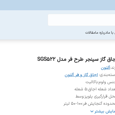
ا ما
درباره ما
مقالات
اق گاز سینجر طرح فر مدل SGS522
ند:
آلتون
ته‌بندی
:
اجاق گاز و فر آلتون
نس ولوم
:
باکالیت
داد شعله اجاق
:
۵ شعله
ل قرارگیری پلوپز
:
وسط
حدوده گنجایش فر
:
50-100 لیتر
کانات اجاق گاز
:
ترموکوپل
مایش بیشتر