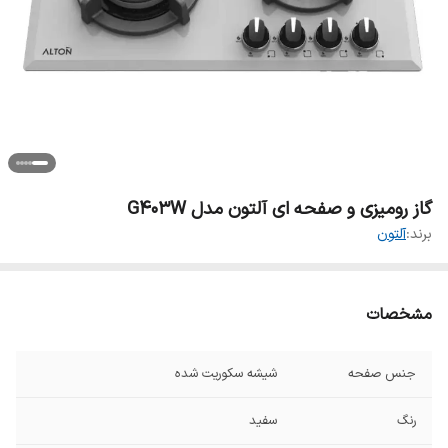
گاز رومیزی و صفحه ای آلتون مدل G403W
برند:
آلتون
مشخصات
جنس صفحه
شیشه سکوریت شده
رنگ
سفید