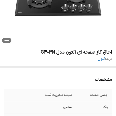
اجاق گاز صفحه ای آلتون مدل G403N
برند:
آلتون
مشخصات
جنس صفحه
شیشه سکوریت شده
رنگ
مشکی