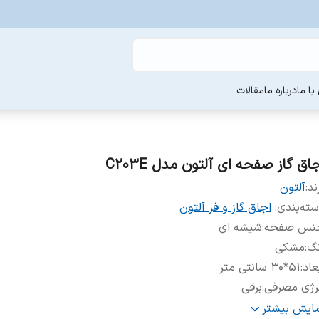
ا ما
درباره ما
مقالات
اق گاز صفحه ای آلتون مدل C203E
ند:
آلتون
ته‌بندی
:
اجاق گاز و فر آلتون
نس صفحه
:
شیشه ای
نگ
:
مشکی
عاد
:
51*30 سانتی متر
رژی مصرفی
:
برقی
ید مصرف انرژی
:
A
مایش بیشتر