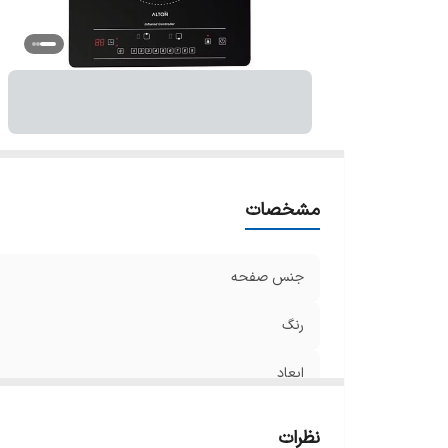
تر
ف
تع
شع
ن
ج
پن
تا
مشخصات
اق
جنس صفحه
رنگ
ابعاد
انرژی مصرفی
نظرات