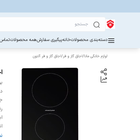
دسته‌بندی محصولات
خانه
پیگیری سفارش
همه محصولات
تماس ب
لوازم خانگی مانا
/
اجاق گاز و فر
/
اجاق گاز و فر آلتون
اج
بر
دس
ج
ر
اب
ان
گر
ن