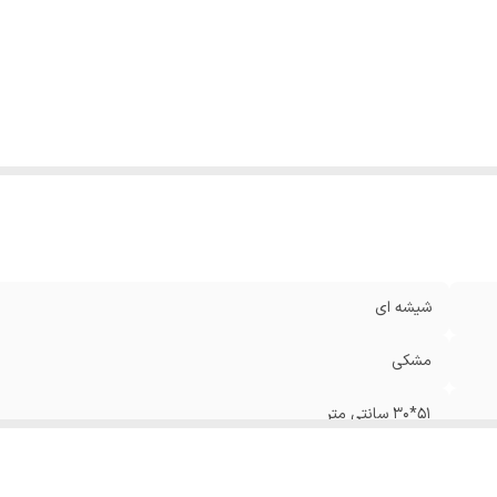
موکوپل
:
ندارد
ندک اتوماتیک
:
ندارد
داد شعله
:
۲ شعله
له پلوپز
:
ندارد
وع سرشعله
:
القایی
نس ولوم
:
ندارد
ل کنترل
:
تمام لمسی
یمر
:
ندارد
لام همراه
:
بست فلزی, نوار عایق بندی
شیشه ای
مشکی
51*30 سانتی متر
برقی