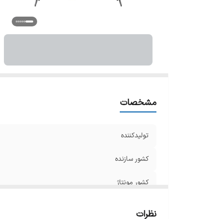
ن
ن
ن
نو
عم
ک
حد
و
مشخصات
پر
تک
تولیدکننده
س
تک
کشور سازنده
پش
کشور مونتاژ
ق
تع
کاربرد تلویزیون
س
نظرات