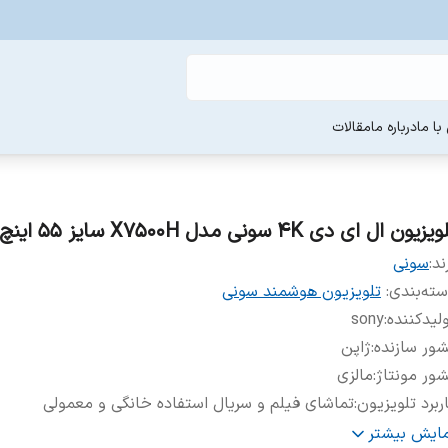
ا ما
درباره ما
مقالات
یزیون ال ای دی 4K سونی مدل X7500H سایز 55 اینچ
ند:
سونی
ته‌بندی
:
تلویزیون هوشمند سونی
لیدکننده
:
sony
ور سازنده
:
ژاپن
ور مونتاژ
:
مالزی
ربرد تلویزیون
:
تماشای فیلم و سریال استفاده خانگی و معمولی
یز
:
۵۵ اینچ
مایش بیشتر