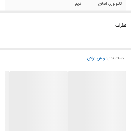
تکنولوژی اصلاح
تریم
جنس تیغه
استیل ضد زنگ
نظرات
وزن
۲۵۰ گرم
اندازه اصلاح
۱.۵، ۱، ۰.۵ میلی متر
دسته‌بندی
:
ریش تراش
مدت زمان استفاده
۲ساعت
پس از شارژ
سایر مشخصات
باتری لیتیوم- 600 میلی آمپر- نمایشگر ال ای دی
همراه با گارانتی
بله
اصلی