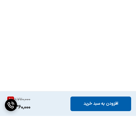
5
%
7,770,000
افزودن به سبد خرید
7,360,000