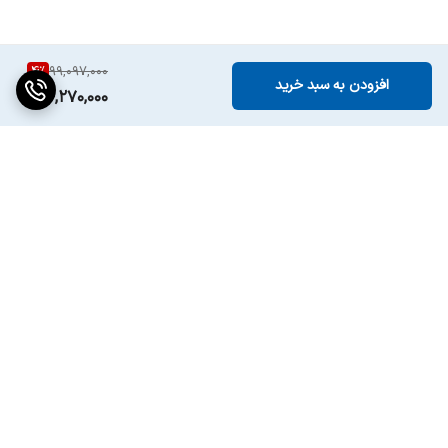
قابلیت شارژ موبایل و
دارد - از طریق پورت USB
دیگر دستگاه ها
4
%
99,097,000
افزودن به سبد خرید
94,270,000
قابلیت حمل
دارای دسته تاشو جهت حمل آسان
محصول کشور
آمریکا
نوع گارانتی
گارانتی اصلی آسان سرویس
میزان مقاومت در
IPX 4
برابر آب
برگشت به بالا
نورپردازی
دارد