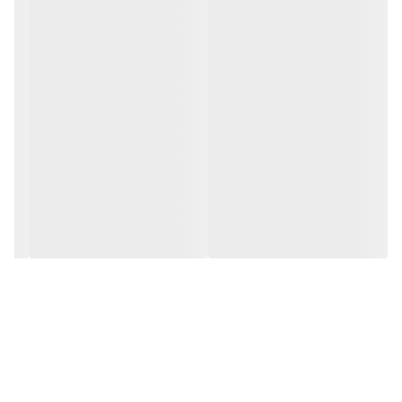
نوع اتصال
باسیم و بی سیم
نسخه بلوتوث
۵.۱
بلوتوث
دارد
ورودی پخش USB
دارد
ورودی میکروفون
دارد
نوع و ظرفیت باتری
لیتیوم-یون ، mAh ۱۴۴۰۰
ورودی ساز (آلات
دارد
موسیقی)
نوع منبع تغذیه
برق و باتری
مدت شارژ شدن
۳.۵ ساعت