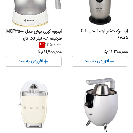
آب مرکبات‌گیر ارشیا مدل CJ-
آبمیوه گیری بوش مدل MCP3500
6301A
ظرفیت ۰.۸ لیتر تک کاره
4
%
12,500,000
11,900,000
11,300,000
افزودن به سبد
افزودن به سبد