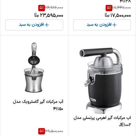
41138
5
%
5
%
24,926,000
18,447,000
23,595,000
17,500,000
افزودن به سبد
افزودن به سبد
آب مرکبات گیر گاستروبک مدل
41150
اب مرکبات گیر اهرمی پرنسلی مدل
JE1002
5
%
39,500,000