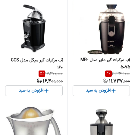
آب مرکبات گیر مایر مدل MR-
آب مرکبات گیر میگل مدل GCS
5075
160
5
%
4
%
17,300,000
12,342,000
16,400,000
11,737,000
افزودن به سبد
افزودن به سبد