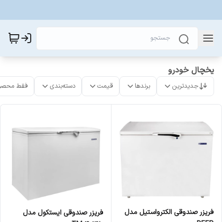
یخچال خودرو
جدیدترین
برندها
قیمت
دسته‌بندی
فقط محصو
فریزر صندوقی الکترواستیل مدل
فریزر صندوقی ایستکول مدل