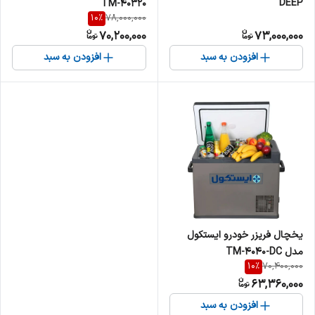
DEEP
TM-40320
10
%
78,000,000
70,200,000
73,000,000
افزودن به سبد
افزودن به سبد
یخچال فریزر خودرو ایستکول
مدل TM-4040-DC
10
%
70,400,000
63,360,000
افزودن به سبد