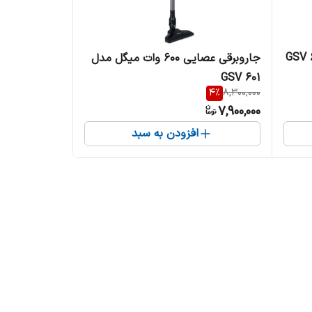
جاروبرقی عصایی 600 وات میگل مدل
GSV 601
4
%
8,300,000
7,900,000
افزودن به سبد