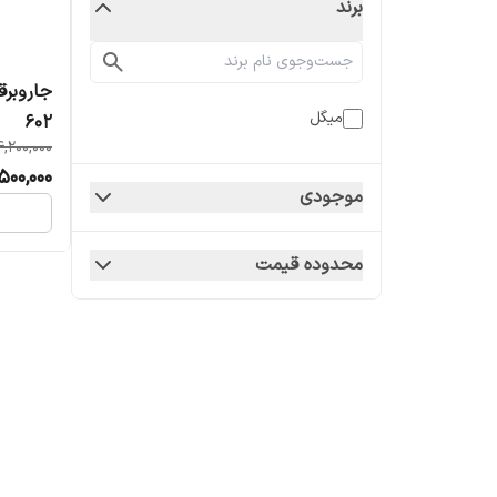
برند
میگل
602
4,200,000
500,000
موجودی
محدوده قیمت