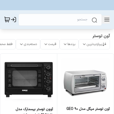
آون توستر
پربازدیدترین
برندها
قیمت
دسته‌بندی
فقط محص
آون توستر میگل مدل GEO 90
آوون توستر بیسمارک مدل