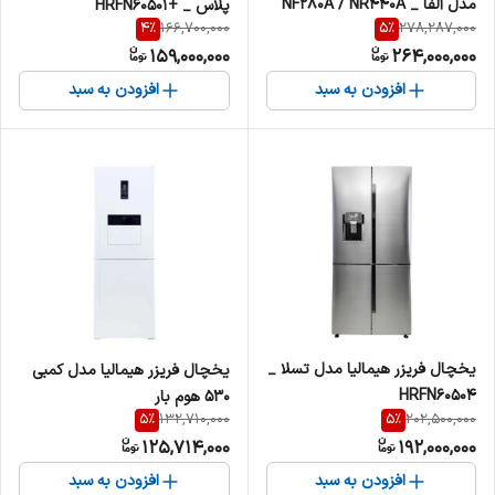
مدل آلفا _ NF280A / NR440A
پلاس _ +HRFN60501
4
%
5
%
166,700,000
278,287,000
159,000,000
264,000,000
افزودن به سبد
افزودن به سبد
یخچال فریزر هیمالیا مدل تسلا _
یخچال فریزر هیمالیا مدل کمبی
HRFN60504
530 هوم بار
5
%
5
%
132,710,000
202,500,000
125,714,000
192,000,000
افزودن به سبد
افزودن به سبد