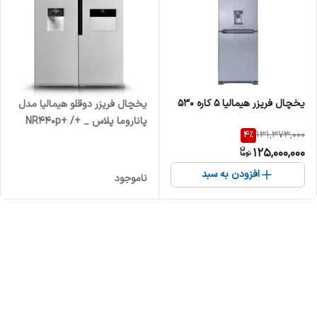
یخچال فریزر هیمالیا 5 کاره 530
یخچال فریزر دوقلو هیمالیا مدل
پاناروما پلاس _ +NR440p+ /
4
%
131,373,000
NF280p
125,000,000
افزودن به سبد
ناموجود