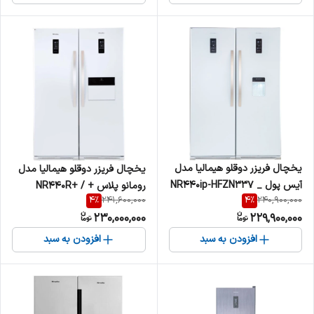
یخچال فریزر دوقلو هیمالیا مدل
یخچال فریزر دوقلو هیمالیا مدل
آیس پول _ NR440ip-HFZN337
رومانو پلاس + NR440R+ /
4
%
4
%
241,600,000
240,900,000
NF280R
230,000,000
229,900,000
افزودن به سبد
افزودن به سبد