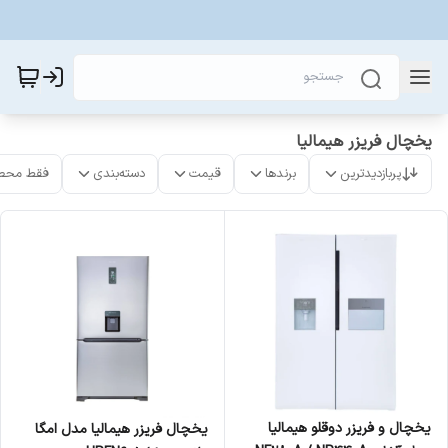
یخچال فریزر هیمالیا
پربازدیدترین
برندها
قیمت
دسته‌بندی
فقط محص
یخچال و فریزر دوقلو هیمالیا
یخچال فریزر هیمالیا مدل امگا