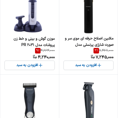
ماشین اصلاح حرفه ای موی سر و
موزن گوش و بینی و خط زن
صورت شارژی پرنسلی مدل
پروشات مدل PR 2031
9
%
2
%
4,664,000
7,468,000
PR471AT
4,240,000
7,245,000
افزودن به سبد
افزودن به سبد