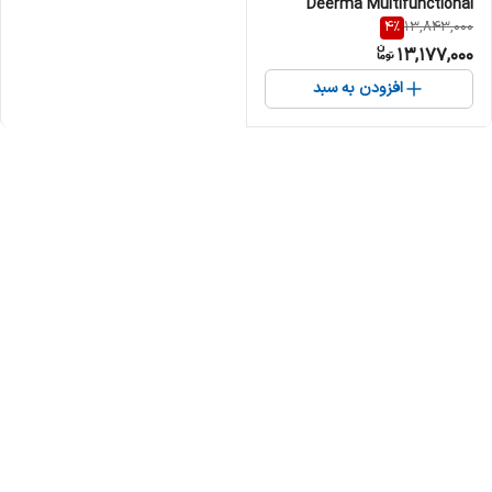
Deerma Multifunctional
4
%
13,843,000
Electric Pot 6L DEM-DG50W
13,177,000
افزودن به سبد