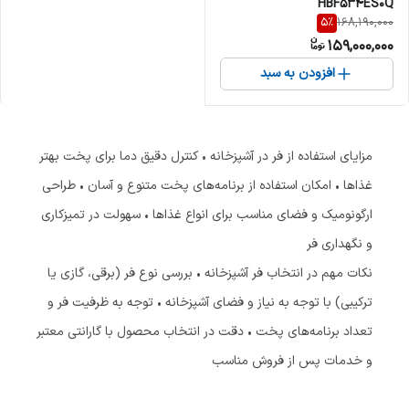
HBF534ES0Q
5
%
168,190,000
159,000,000
افزودن به سبد
مزایای استفاده از فر در آشپزخانه • کنترل دقیق دما برای پخت بهتر
غذاها • امکان استفاده از برنامه‌های پخت متنوع و آسان • طراحی
ارگونومیک و فضای مناسب برای انواع غذاها • سهولت در تمیزکاری
و نگهداری فر
نکات مهم در انتخاب فر آشپزخانه • بررسی نوع فر (برقی، گازی یا
ترکیبی) با توجه به نیاز و فضای آشپزخانه • توجه به ظرفیت فر و
تعداد برنامه‌های پخت • دقت در انتخاب محصول با گارانتی معتبر
و خدمات پس از فروش مناسب