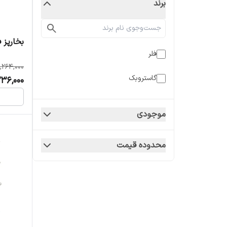
برند
بخارپز فلر
فلر
,264,000
گاستروبک
236,000
موجودی
محدوده قیمت