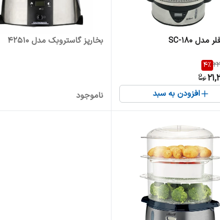
 مدل SC-180
بخارپز گاستروبک مدل 42510
4
%
22
21,
افزودن به سبد
ناموجود