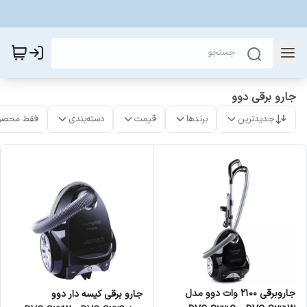
جارو برقی دوو
جدیدترین
برندها
قیمت
دسته‌بندی
فقط محصو
جاروبرقی 2100 وات دوو مدل
جارو برقی کیسه دار دوو