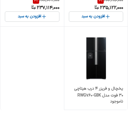
4
%
4
%
248,432,000
246,286,000
237,114,000
235,122,000
افزودن به سبد
افزودن به سبد
یخچال و فریزر 4 درب هیتاچی
30 فوت مدل RWG760-GBK
ناموجود