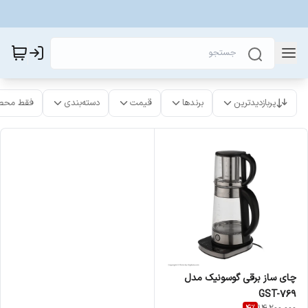
پربازدیدترین
برندها
قیمت
دسته‌بندی
فقط محص
چای ساز برقی گوسونیک مدل
GST-769