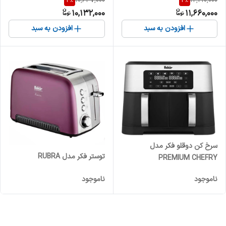
4
%
4
%
10,637,000
12,210,000
10,132,000
11,660,000
افزودن به سبد
افزودن به سبد
سرخ کن دوقلو فکر مدل
توستر فکر مدل RUBRA
PREMIUM CHEFRY
ناموجود
ناموجود