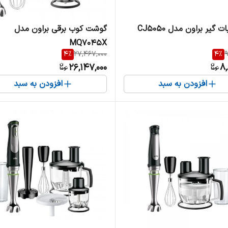
 گیر براون مدل CJ5050
گوشت کوب برقی براون مدل
MQ7045X
4
%
27,467,000
4
%
9
26,147,000
8,
افزودن به سبد
افزودن به سبد