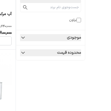
آب مرکبات
براون
,240,000
800,000
موجودی
محدوده قیمت