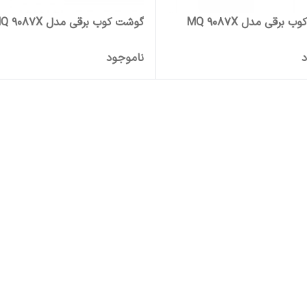
برقی مدل MQ 9087X
گوشت کوب برقی مدل MQ 9087X
د
ناموجود